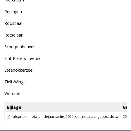
Pepingen
Roosdaal
Rotselaar
Scherpenheuvel
Sint-Pieters-Leeuw
Steenokkerzeel
Tielt-Winge
Wemmel
Bijlage
Gro
afsprakennota_eindejaarsactie_2025_def_nota_aangepast.docx
25.5